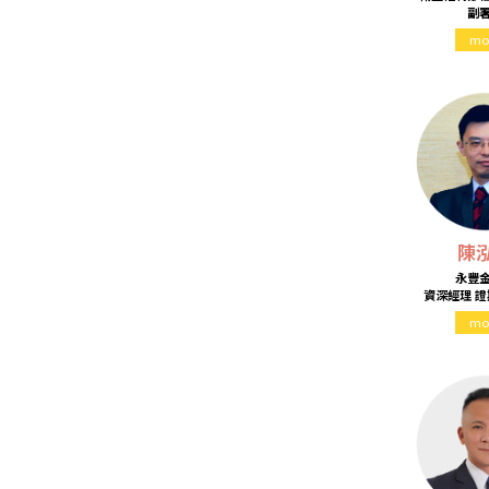
副
mo
陳
永豐
資深經理 
mo