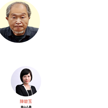
陳碧玉
南山人壽