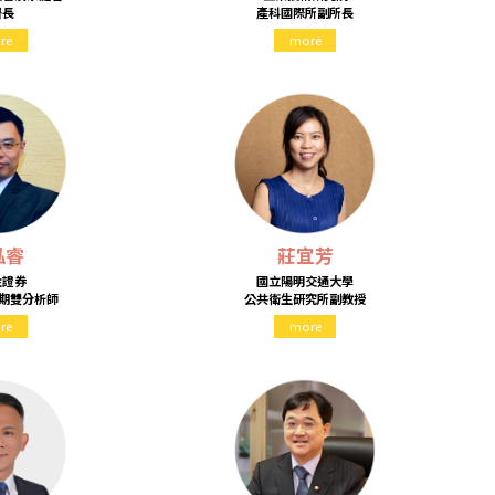
署長
產科國際所副所長
re
more
泓睿
莊宜芳
金證券
國立陽明交通大學
證期雙分析師
公共衛生研究所副教授
re
more