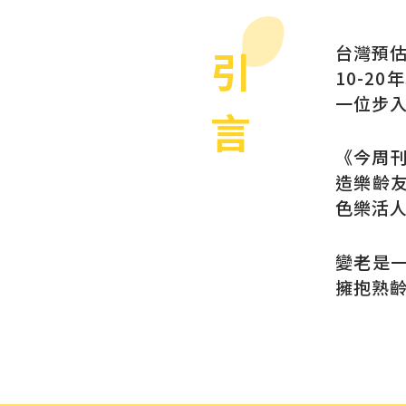
台灣預估
引
10-2
一位步
言
《今周
造樂齡
色樂活
變老是
擁抱熟