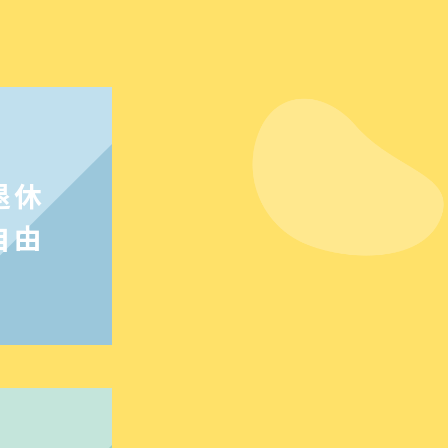
退休
自由
治拉扯產
濟與金融