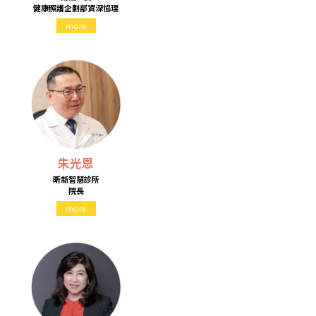
健康照護企劃部資深協理
more
朱光恩
昕新智慧診所
院長
more