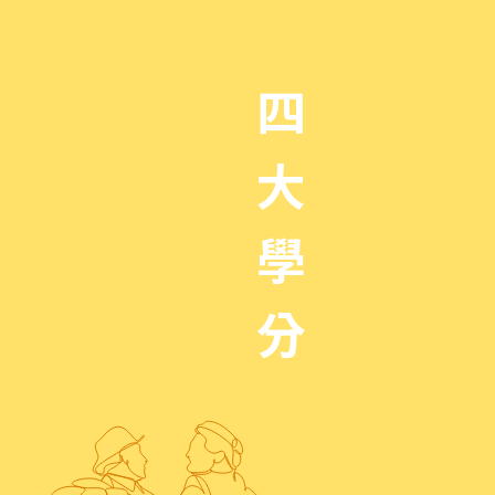
四
大
學
分
讓世人
業布局