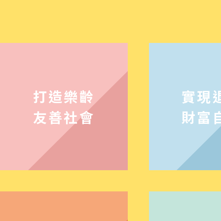
打造樂齡
實現
友善社會
財富
意外的戰火，急遽飆升的通膨壓力，地緣政
，疫情陰霾揮之不去，種種變數，對全球經