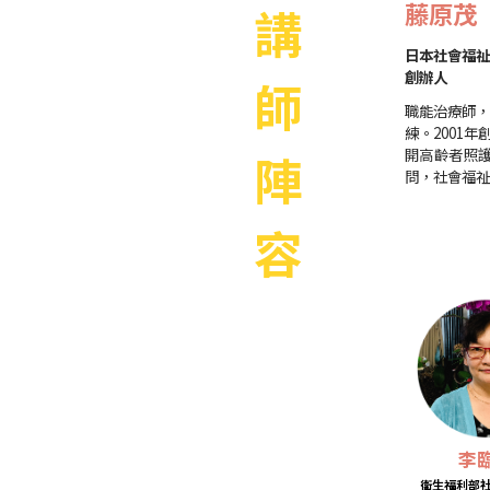
藤原茂
講
日本社會福祉
創辦人
師
職能治療師
練。2001
陣
開高齡者照
問，社會福祉
容
李
衛生福利部