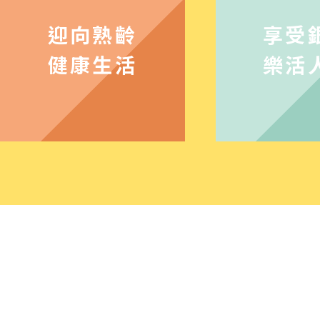
下什麼變數？面對高速轉動的政經新局，台
迎向熟齡
享受
因應與布局？
健康生活
樂活